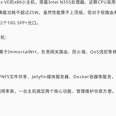
VE的x86小主机，搭载Intel N355处理器。这颗CPU采用Int
15W，满载功耗不超过25W。虽然性能算不上顶级，但对于软路
个10G SFP+光口。
拟机：
基于ImmortalWrt，负责网关路由、防火墙、QoS流控
/NFS文件共享、Jellyfin媒体服务器、Docker容器等服
利用率高，一台主机搞定两个核心功能，管理维护也很方便