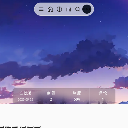
点 赞
热 度
评 论
♧
比茗
2
504
1
2025-09-25