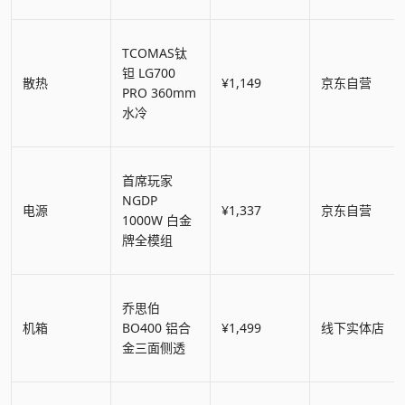
TCOMAS钛
钽 LG700
散热
¥1,149
京东自营
PRO 360mm
水冷
首席玩家
NGDP
电源
¥1,337
京东自营
1000W 白金
牌全模组
乔思伯
机箱
BO400 铝合
¥1,499
线下实体店
金三面侧透