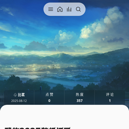
点 赞
热 度
评 论
♧
比茗
0
357
1
2025-08-12