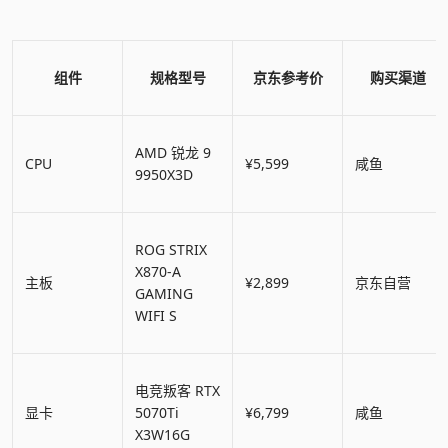
组件
规格型号
京东参考价
购买渠道
AMD 锐龙 9
CPU
¥5,599
咸鱼
9950X3D
ROG STRIX
X870-A
主板
¥2,899
京东自营
GAMING
WIFI S
电竞叛客 RTX
显卡
5070Ti
¥6,799
咸鱼
X3W16G